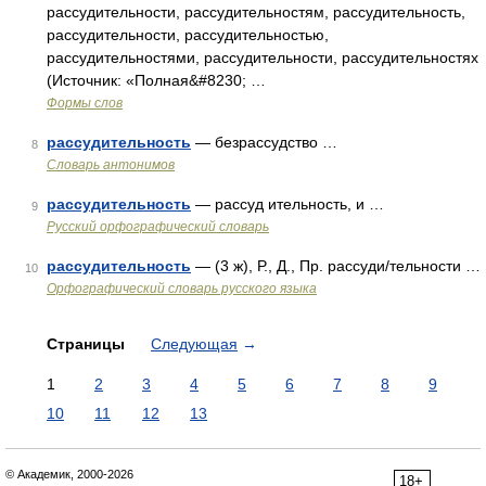
рассудительности, рассудительностям, рассудительность,
рассудительности, рассудительностью,
рассудительностями, рассудительности, рассудительностях
(Источник: «Полная&#8230; …
Формы слов
рассудительность
— безрассудство …
8
Словарь антонимов
рассудительность
— рассуд ительность, и …
9
Русский орфографический словарь
рассудительность
— (3 ж), Р., Д., Пр. рассуди/тельности …
10
Орфографический словарь русского языка
Страницы
Следующая
→
1
2
3
4
5
6
7
8
9
10
11
12
13
© Академик, 2000-2026
18+