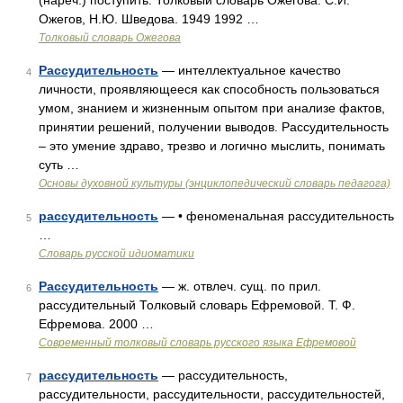
(нареч.) поступить. Толковый словарь Ожегова. С.И.
Ожегов, Н.Ю. Шведова. 1949 1992 …
Толковый словарь Ожегова
Рассудительность
— интеллектуальное качество
4
личности, проявляющееся как способность пользоваться
умом, знанием и жизненным опытом при анализе фактов,
принятии решений, получении выводов. Рассудительность
– это умение здраво, трезво и логично мыслить, понимать
суть …
Основы духовной культуры (энциклопедический словарь педагога)
рассудительность
— • феноменальная рассудительность
5
…
Словарь русской идиоматики
Рассудительность
— ж. отвлеч. сущ. по прил.
6
рассудительный Толковый словарь Ефремовой. Т. Ф.
Ефремова. 2000 …
Современный толковый словарь русского языка Ефремовой
рассудительность
— рассудительность,
7
рассудительности, рассудительности, рассудительностей,